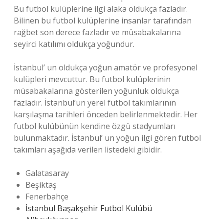
Bu futbol kulüplerine ilgi alaka oldukça fazladır.
Bilinen bu futbol kulüplerine insanlar tarafından
rağbet son derece fazladır ve müsabakalarına
seyirci katılımı oldukça yoğundur.
İstanbul’ un oldukça yoğun amatör ve profesyonel
kulüpleri mevcuttur. Bu futbol kulüplerinin
müsabakalarına gösterilen yoğunluk oldukça
fazladır. İstanbul’un yerel futbol takımlarının
karşılaşma tarihleri önceden belirlenmektedir. Her
futbol kulübünün kendine özgü stadyumları
bulunmaktadır. İstanbul’ un yoğun ilgi gören futbol
takımları aşağıda verilen listedeki gibidir.
Galatasaray
Beşiktaş
Fenerbahçe
İstanbul Başakşehir Futbol Kulübü