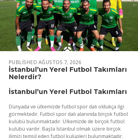
PUBLISHED AĞUSTOS 7, 2026
İstanbul’un Yerel Futbol Takımları
Nelerdir?
İstanbul’un Yerel Futbol Takımları
Dünyada ve ülkemizde futbol spor dalı oldukça ilgi
görmektedir. Futbol spor dalı alanında birçok futbol
kulübü bulunmaktadır. Ülkemizde de birçok futbol
kulübü vardır. Başta İstanbul olmak üzere birçok
ilimizi temsil eden futbol kulüpleri bulunmaktadır.