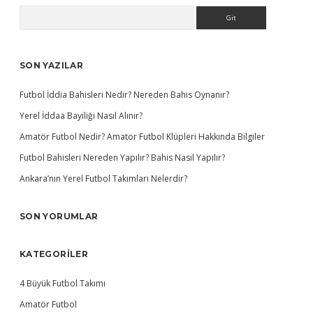
Arama
SON YAZILAR
Futbol İddia Bahisleri Nedir? Nereden Bahis Oynanır?
Yerel İddaa Bayiliği Nasıl Alınır?
Amatör Futbol Nedir? Amator Futbol Klüpleri Hakkında Bilgiler
Futbol Bahisleri Nereden Yapılır? Bahis Nasıl Yapılır?
Ankara’nın Yerel Futbol Takımları Nelerdir?
SON YORUMLAR
KATEGORILER
4 Büyük Futbol Takımı
Amatör Futbol