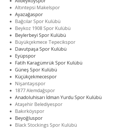
Alibeyköyspor
Altıntepsi Makelspor
Ayazağaspor
Bağcılar Spor Kulübü
Beykoz 1908 Spor Kulübü
Beylerbeyi Spor Kulübü
Büyükçekmece Tepecikspor
Davutpaşa Spor Kulübü
Eyüpspor
Fatih Karagümrük Spor Kulübü
Güneş Spor Kulübü
Küçükçekmecespor
Nişantaşıspor
1877 Alemdağspor
Anadoluhisarı İdman Yurdu Spor Kulübü
Ataşehir Belediyespor
Bakırköyspor
Beyoğluspor
Black Stockings Spor Kulübü